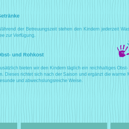
etränke
ährend der Betreuungszeit stehen den Kindern jederzeit Was
ee zur Verfügung.
bst- und Rohkost
usätzlich bieten wir den Kindern täglich ein reichhaltiges Ob
n. Dieses richtet sich nach der Saison und ergänzt die warme 
esunde und abwechslungsreiche Weise.