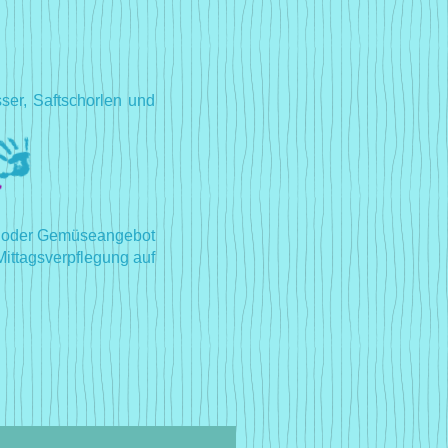
ser, Saftschorlen und
st- oder Gemüseangebot
Mittagsverpflegung auf