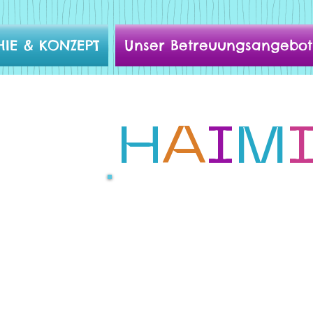
HIE & KONZEPT
Unser Betreuungsangebot
H
A
I
M