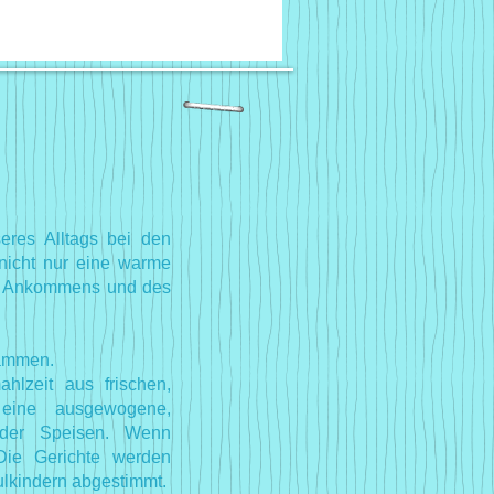
seres Alltags bei den
nicht nur eine warme
es Ankommens und des
sammen.
hlzeit aus frischen,
eine ausgewogene,
 der Speisen. Wenn
Die Gerichte werden
ulkindern abgestimmt.