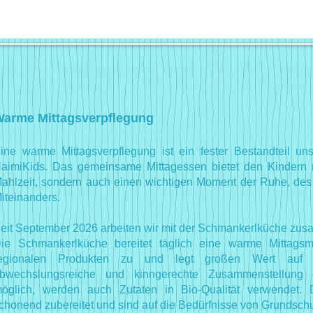
arme Mittagsverpflegung
ine warme Mittagsverpflegung ist ein fester Bestandteil un
aimiKids. Das gemeinsame Mittagessen bietet den Kindern 
ahlzeit, sondern auch einen wichtigen Moment der Ruhe, d
iteinanders.
eit September 2026 arbeiten wir mit der Schmankerlküche zu
ie Schmankerlküche bereitet täglich eine warme Mittagsma
egionalen Produkten zu und legt großen Wert auf 
bwechslungsreiche und kinngerechte Zusammenstellung
öglich, werden auch Zutaten in Bio-Qualität verwendet. 
chonend zubereitet und sind auf die Bedürfnisse von Grundsch