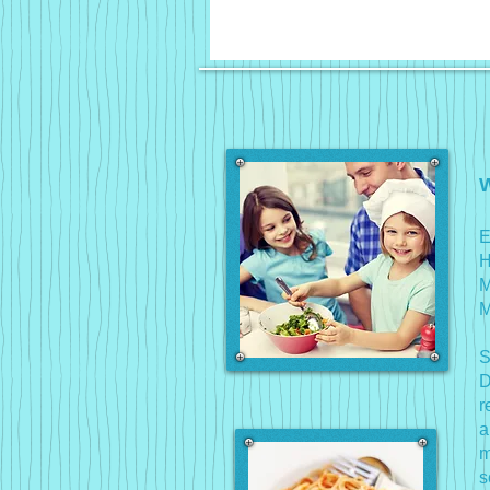
W
E
H
M
M
S
D
r
a
m
s