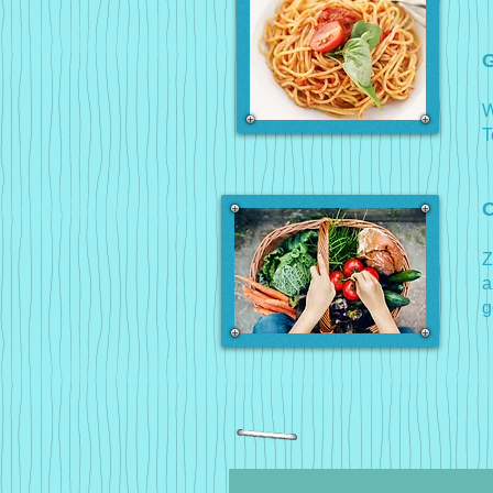
G
W
T
O
Z
a
g